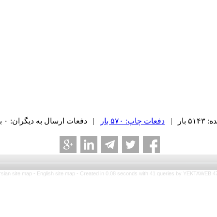
بار |
دفعات چاپ: ۵۷۰ بار
| دفعات ارسال به دیگران: ۰ بار |
rsian site map -
English site map
- Created in 0.08 seconds with 41 queries by YEKTAWEB 4