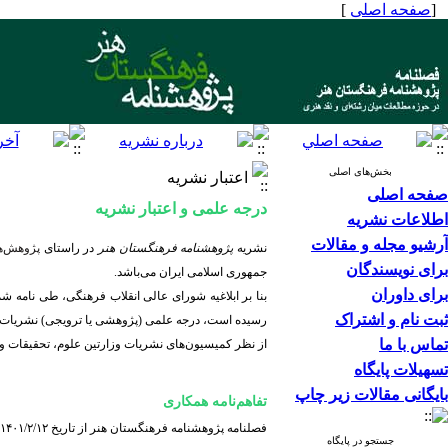
[
صفحه اصلی
]
بخش‌های اصلی
اعتبار نشریه
صفحه اصلی
درجه علمی و اعتبار نشریه
اطلاعات نشریه
آرشیو مجله و مقالات
نشریه
پژوهشنامه فرهنگستان هنر
در راستای
پژوهش‌ها
برای نویسندگان
جمهوری اسلامی ایران می‌باشد.
برای داوران
ثبت نام و اشتراک
رسیده است، درجه علمی (پژوهشی یا ترویجی) نشریات منت
تماس با ما
از نظر کمیسیون‌های نشریات وزارتین علوم، تحقیقات و
تسهیلات پایگاه
بایگانی مقالات زیر چاپ
تفاهم‌نامه همکاری
فصلنامه پژوهشنامه فرهنگستان هنر از تاریخ ۱۴۰۱/۲/۱۲ بنا بر تفاهم‌نامه شماره ۷/ص/۱۴۰۱ همکاری خود را با انجمن علمی هنر و ادبیات تطبیفی ایران آغاز کرده است.
جستجو در پایگاه