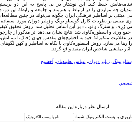
ایشنامه‌هایش حفظ کند. این نوشتار در پی پاسخ به این دو پر
دیان چه مواردی را در ارتباط با هنرمند و جامعه و رابطهٔ این دو، د
 مبتنی بر اساطیر فرهنگی ایران چگونه می‌تواند در چنین مطالعه‌ای
وی مبتنی بر نظریات کارل گوستاو یونگ و ژیلبر دوران مورد استفاد
هشی ژرف و سترگ و نو…« بر این اساس تحلیل شد. روش تحقیق کیفی 
‌ای جمع‌آوری و اسطوره‌کاوی شد. نتایج نشان می‌دهد اثر مذکور از چارچ
در عقلانیت متکبرانهٔ خود به آخشیج‌های مقدس جهان (خاک، آب، آتش، ب
را رها می‌سازد. روش اسطوره‌کاوی با نگاه به اساطیر و کهن‌الگوهای 
یِ آثار نمایشی شاخص ایران مفید واقع گردد.
تاو یونگ
،
ژیلبر دوران
،
عباس نعلبندیان
،
آخشیج
خصصي
ارسال نظر درباره این مقاله
اربری یا پست الکترونیک شما: