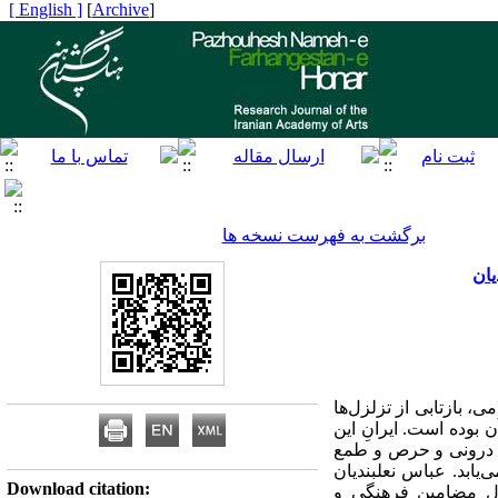
[ English ]
]
Archive
[
برگشت به فهرست نسخه ها
یان
، بازتابی از تزلزل‌ها
ن بوده است. ایرانِ این
شر درونی و حرص و طمع
‌یابد. عباس نعلبندیان
Download citation:
حال مضامین فرهنگی و