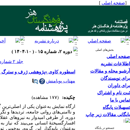
[
صفحه اصلی
]
بخش‌های اصلی
دوره ۲، شماره ۱۵ - ( ۱۰-۱۴۰۴ )
صفحه اصلی
جلد ۲ شماره ۱۵ صفحات ۳۲-۵۴
اطلاعات نشریه
آرشیو مجله و مقالات
اسطوره کاوی «پژوهشی ژرف و سترگ و نو 
برای نویسندگان
مهتاب پویامنش
برای داوران
ثبت نام و اشتراک
چکیده:
(۱۷۷ مشاهده)
تماس با ما
ارگاه نمایش به‌عنوان یکی از اصلی‌ترین 
تسهیلات پایگاه
و ناامنی‌های روانی جامعه، تردیدها و نگر
بایگانی مقالات زیر چاپ
دوره، از طرفی امیدوار به نیروهای عقل
افسارگسیختهٔ انسانی می‌بیند که نیاز ب
به‌عنوان پایه‌گذار این گروه، به‌خوب
جستجو در پایگاه