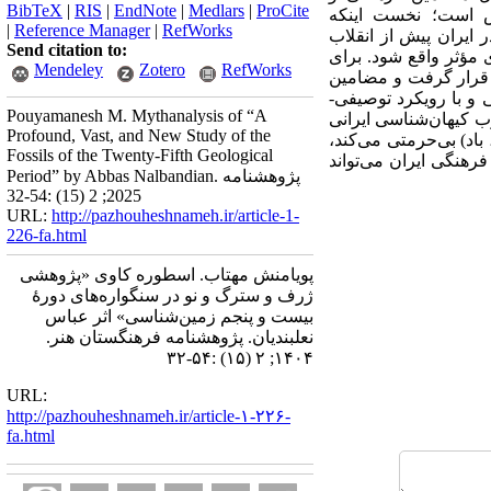
BibTeX
|
RIS
|
EndNote
|
Medlars
|
ProCite
سش است؛ نخست اینکه
|
Reference Manager
|
RefWorks
ر ایران پیش از انقلاب
Send citation to:
 مؤثر واقع شود. برای
Mendeley
Zotero
RefWorks
ه قرار گرفت و مضامین
و با رویکرد توصیفی-
Pouyamanesh M. Mythanalysis of “A
وب کیهان‌شناسی ایرانی
Profound, Vast, and New Study of the
اد) بی‌حرمتی می‌کند،
Fossils of the Twenty-Fifth Geological
فرهنگی ایران می‌تواند
Period” by Abbas Nalbandian. پژوهشنامه
2025; 2 (15) :54-32
URL:
http://pazhouheshnameh.ir/article-1-
226-fa.html
پویامنش مهتاب. اسطوره کاوی «پژوهشی
ژرف و سترگ و نو در سنگواره‌های دورهٔ
بیست و پنجم زمین‌شناسی» اثر عباس
نعلبندیان. پژوهشنامه فرهنگستان هنر.
۱۴۰۴; ۲ (۱۵) :۵۴-۳۲
URL:
http://pazhouheshnameh.ir/article-۱-۲۲۶-
fa.html