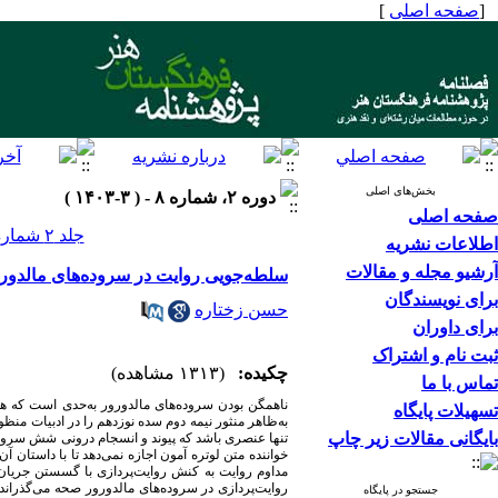
[
صفحه اصلی
]
بخش‌های اصلی
دوره ۲، شماره ۸ - ( ۳-۱۴۰۳ )
صفحه اصلی
جلد ۲ شماره ۸ صفحات ۸۸-۷۷
اطلاعات نشریه
آرشیو مجله و مقالات
سلطه‌جویی روایت در سروده‌های مالدور
برای نویسندگان
حسن زختاره
برای داوران
ثبت نام و اشتراک
چکیده:
(۱۳۱۳ مشاهده)
تماس با ما
ناهمگن بودن سروده‌های مالدورور به‌حدی است که هر
تسهیلات پایگاه
به‌ظاهر منثور نیمه دوم سده نوزدهم را در ادبیات من
بایگانی مقالات زیر چاپ
تنها عنصری باشد که پیوند و انسجام درونی شش سروده
خواننده متن لوتره آمون اجازه نمی‌دهد تا با داستان آن
مداوم روایت به کنش روایت‌پردازی با گسستن جریان
روایت‌پردازی در سروده‌های مالدورور صحه می‌گذراند
جستجو در پایگاه