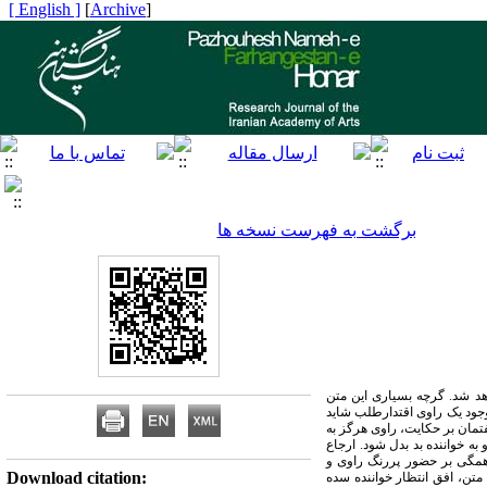
[ English ]
]
Archive
[
برگشت به فهرست نسخه ها
هد شد. گرچه بسیاری این متن
وجود یک راوی اقتدارطلب شاید
تمان بر حکایت، راوی هرگز به
 به خواننده بد بدل شود. ارجاع
، همگی بر حضور پررنگ راوی و
Download citation:
متن، افق انتظار خواننده سده