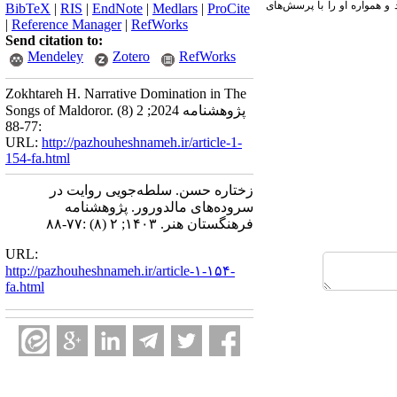
 و همواره او را با پرسش‌های
BibTeX
|
RIS
|
EndNote
|
Medlars
|
ProCite
|
Reference Manager
|
RefWorks
Send citation to:
Mendeley
Zotero
RefWorks
Zokhtareh H. Narrative Domination in The
Songs of Maldoror. پژوهشنامه 2024; 2 (8)
:77-88
URL:
http://pazhouheshnameh.ir/article-1-
154-fa.html
زختاره حسن. سلطه‌جویی روایت در
سروده‌های مالدورور. پژوهشنامه
فرهنگستان هنر. ۱۴۰۳; ۲ (۸) :۷۷-۸۸
URL:
http://pazhouheshnameh.ir/article-۱-۱۵۴-
fa.html