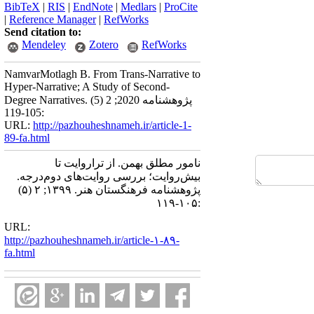
BibTeX
|
RIS
|
EndNote
|
Medlars
|
ProCite
|
Reference Manager
|
RefWorks
Send citation to:
Mendeley
Zotero
RefWorks
NamvarMotlagh B. From Trans-Narrative to
Hyper-Narrative; A Study of Second-
Degree Narratives. پژوهشنامه 2020; 2 (5)
:105-119
URL:
http://pazhouheshnameh.ir/article-1-
89-fa.html
نامور مطلق بهمن. از تراروایت تا
بیش‌روایت؛ بررسی روایت‌های دوم‌درجه.
پژوهشنامه فرهنگستان هنر. ۱۳۹۹; ۲ (۵)
:۱۰۵-۱۱۹
URL:
http://pazhouheshnameh.ir/article-۱-۸۹-
fa.html