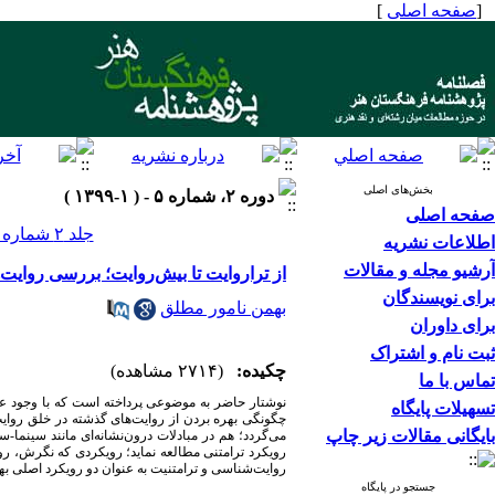
[
صفحه اصلی
]
بخش‌های اصلی
دوره ۲، شماره ۵ - ( ۱-۱۳۹۹ )
صفحه اصلی
جلد ۲ شماره ۵ صفحات ۱۱۹-۱۰۵
اطلاعات نشریه
آرشیو مجله و مقالات
از تراروایت تا بیش‌روایت؛ بررسی روایت‌
برای نویسندگان
بهمن نامور مطلق
برای داوران
ثبت نام و اشتراک
چکیده:
(۲۷۱۴ مشاهده)
تماس با ما
نوشتار حاضر به موضوعی پرداخته است که با وجود عنو
تسهیلات پایگاه
چگونگی بهره بردن از روایت‌های گذشته در خلق روایت‌ه
بایگانی مقالات زیر چاپ
می‌گردد؛ هم در مبادلات درون‌نشانه‌‌‌‌‌‌‌ای مانند سینم
رویکرد ترامتنی مطالعه نماید؛ رویکردی که نگرش، ر
روایت‌شناسی و ترامتنیت به عنوان دو رویکرد اصلی به
جستجو در پایگاه