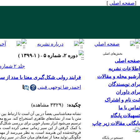
[
صفحه اصلی
]
بخش‌های اصلی
دوره ۲، شماره ۵ - ( ۱-۱۳۹۹ )
صفحه اصلی
جلد ۲ شماره ۵ صفحات ۱۰۴-۹۱
اطلاعات نشریه
آرشیو مجله و مقالات
فرایند روایی شکل‌گیری معنا با مدد از سی
برای نویسندگان
احمدرضا توجهی فینی
برای داوران
ثبت نام و اشتراک
چکیده:
(۳۳۲۹ مشاهده)
تماس با ما
نشانه-معناشناسی بعضاً در پی آن است تا ارتباط بین نش
تسهیلات پایگاه
متن با مدد از نشانه‌های ظاهری استخراج کند. مربع م
بایگانی مقالات زیر چاپ
ترسیم می‌شود ابزار بسیار خوبی برای بررسی شکل‌گیری 
با کمک گرفتن از این سیر زمانی سعی کرده است مفاهی
فروخته‌شده این هنرمند است، به نظر می‌رسد از مهم‌
چگونگی تولید معنا از تضاد‌های میان جنگ در سیر زما
جستجو در پایگاه