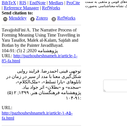
یشه‌های قومی و مذهبی به سمت
BibTeX
|
RIS
|
EndNote
|
Medlars
|
ProCite
مک نشانه-معناشناسی به‌صورت
|
Reference Manager
|
RefWorks
Send citation to:
Mendeley
Zotero
RefWorks
TavajjohiFini A. The Narrative Process of
Forming Meaning Using Time Travelling in
Yara Tasallot, Malek al-Kalam, Sajdah and
Botlan by the Painter JavadBayad.
پژوهشنامه 2020; 2 (5) :91-104
URL:
http://pazhouheshnameh.ir/article-1-
85-fa.html
توجهی فینی احمدرضا. فرایند روایی
شکل‌گیری معنا با مدد از سیر در زمان در
تابلوهای «یارا تسلط»، «ملک‌الکلام»،
«سجده» و «بطلان» اثر جواد بیاد.
پژوهشنامه فرهنگستان هنر. ۱۳۹۹; ۲ (۵)
:۹۱-۱۰۴
URL:
http://pazhouheshnameh.ir/article-۱-۸۵-
fa.html