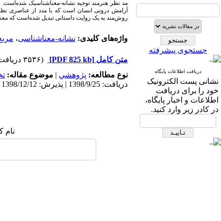
مد نظر هنرمند توجیه نشانه‌-معناشناسیک شده‌است. در
آرامش درونی انسان است که با مدد از عناصری نظیر 
روش‌مند به یک روایت داستانی تبدیل شده‌است که معنای
واژه‌های کلیدی:
نشانه-معناشناسی
،
مربع
جستجوی پیشرفته
متن کامل
[PDF 825 kb]
(۳۵۳۶ دریافت)
دریافت اطلاعات پایگاه
نوع مطالعه:
پژوهشي
|
موضوع مقاله:
ت
نشانی پست الکترونیک
دریافت: 1398/9/25 | پذیرش: 1398/12/12
خود را برای دریافت
اطلاعات و اخبار پایگاه،
در کادر زیر وارد کنید.
نام ک