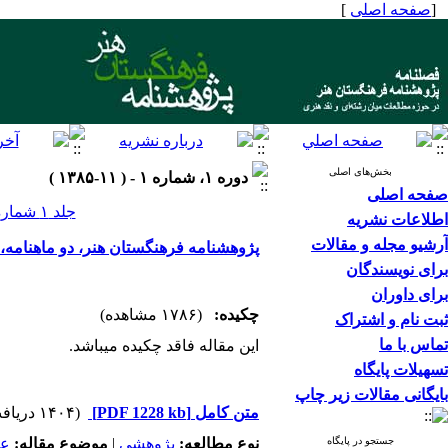
[
صفحه اصلی
]
بخش‌های اصلی
دوره ۱، شماره ۱ - ( ۱۱-۱۳۸۵ )
صفحه اصلی
جلد ۱ شماره ۱ صفحات ۱۱۴-۱
اطلاعات نشریه
آرشیو مجله و مقالات
پژوهشنامه فرهنگستان هنر، دو ماهنامه، دوره اول، شمار
برای نویسندگان
برای داوران
چکیده:
(۱۷۸۶ مشاهده)
ثبت نام و اشتراک
تماس با ما
این مقاله فاقد چکیده می​باشد.
تسهیلات پایگاه
بایگانی مقالات زیر چاپ
متن کامل
[PDF 1228 kb]
(۱۴۰۴ دریافت)
جستجو در پایگاه
نوع مطالعه:
پژوهشي
|
موضوع مقاله:
عم