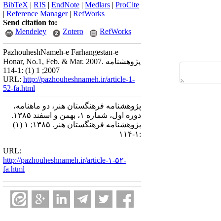
BibTeX
|
RIS
|
EndNote
|
Medlars
|
ProCite
|
Reference Manager
|
RefWorks
Send citation to:
Mendeley
Zotero
RefWorks
PazhouheshNameh-e Farhangestan-e
Honar, No.1, Feb. & Mar. 2007. پژوهشنامه
2007; 1 (1) :1-114
URL:
http://pazhouheshnameh.ir/article-1-
52-fa.html
پژوهشنامه فرهنگستان هنر، دو ماهنامه،
دوره اول، شماره ۱، بهمن و اسفند ۱۳۸۵.
پژوهشنامه فرهنگستان هنر. ۱۳۸۵; ۱ (۱)
:۱-۱۱۴
URL:
http://pazhouheshnameh.ir/article-۱-۵۲-
fa.html