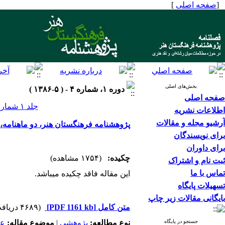
[
صفحه اصلی
]
بخش‌های اصلی
دوره ۱، شماره ۴ - ( ۵-۱۳۸۶ )
صفحه اصلی
جلد ۱ شماره ۴ صفحات ۱۵۶-۱
اطلاعات نشریه
آرشیو مجله و مقالات
پژوهشنامه فرهنگستان هنر، دو ماهنامه، دوره اول، شماره
برای نویسندگان
برای داوران
چکیده:
(۱۷۵۴ مشاهده)
ثبت نام و اشتراک
تماس با ما
این مقاله فاقد چکیده می​باشد.
تسهیلات پایگاه
بایگانی مقالات زیر چاپ
متن کامل
[PDF 1161 kb]
(۴۶۸۹ دریافت)
جستجو در پایگاه
نوع مطالعه:
پژوهشي
|
موضوع مقاله:
عم