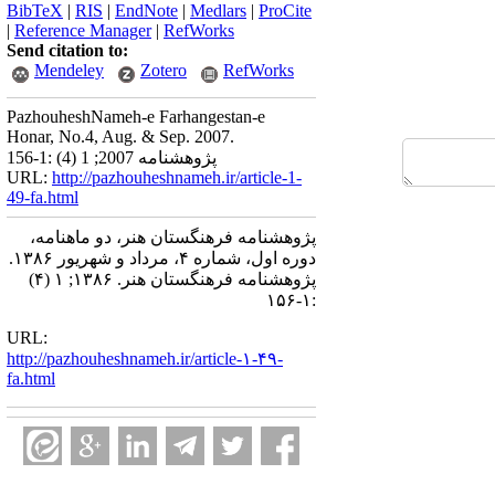
BibTeX
|
RIS
|
EndNote
|
Medlars
|
ProCite
|
Reference Manager
|
RefWorks
Send citation to:
Mendeley
Zotero
RefWorks
PazhouheshNameh-e Farhangestan-e
Honar, No.4, Aug. & Sep. 2007.
پژوهشنامه 2007; 1 (4) :1-156
URL:
http://pazhouheshnameh.ir/article-1-
49-fa.html
پژوهشنامه فرهنگستان هنر، دو ماهنامه،
دوره اول، شماره ۴، مرداد و شهریور ۱۳۸۶.
پژوهشنامه فرهنگستان هنر. ۱۳۸۶; ۱ (۴)
:۱-۱۵۶
URL:
http://pazhouheshnameh.ir/article-۱-۴۹-
fa.html