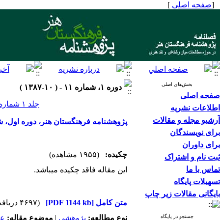
[
صفحه اصلی
]
بخش‌های اصلی
دوره ۱، شماره ۱۱ - ( ۱۰-۱۳۸۷ )
صفحه اصلی
جلد ۱ شماره ۱۱ صفحات ۱۶۸-۱
اطلاعات نشریه
آرشیو مجله و مقالات
پژوهشنامه فرهنگستان هنر، دوره اول، شماره 11 زمست
برای نویسندگان
برای داوران
چکیده:
(۱۹۵۵ مشاهده)
ثبت نام و اشتراک
تماس با ما
این مقاله فاقد چکیده می​باشد.
تسهیلات پایگاه
بایگانی مقالات زیر چاپ
متن کامل
[PDF 1144 kb]
(۴۶۹۷ دریافت)
جستجو در پایگاه
نوع مطالعه:
پژوهشي
|
موضوع مقاله:
عم