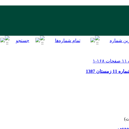
ان 1387
ومى