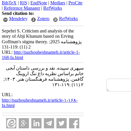
BibTeX
|
RIS
|
EndNote
|
Medlars
|
ProCite
|
Reference Manager
|
RefWorks
Send citation to:
Mendeley
Zotero
RefWorks
Sepehri S. Criticism and analysis of the
story of Abji Khanum based on Erving
Goffman's stigma theory. پژوهشنامه 2025;
2 (11) :119-131
URL:
http://pazhouheshnameh.ir/article-1-
168-fa.html
سپهری سپیده. نقد و بررسی داستان آبجی
خانم براساس نظریه داغ ننگ اروینگ
گافمن. پژوهشنامه فرهنگستان هنر. ۱۴۰۳;
۲ (۱۱) :۱۱۹-۱۳۱
URL:
http://pazhouheshnameh.ir/article-۱-۱۶۸-
fa.html