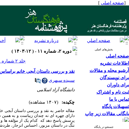
[
صفحه اصلی
]
بخش‌های اصلی
دوره ۲، شماره ۱۱ - ( ۱۲-۱۴۰۳ )
صفحه اصلی
جلد ۲ شماره ۱۱ صفحات ۱۳۱-۱۱۹
اطلاعات نشریه
آرشیو مجله و مقالات
نقد و بررسی داستان آبجی خانم براساس 
برای نویسندگان
سپیده سپهری
برای داوران
دانشگاه آزاد اسلامی
ثبت نام و اشتراک
تماس با ما
چکیده:
(۱۴۰۷ مشاهده)
تسهیلات پایگاه
بایگانی مقالات زیر چاپ
دارای چهره ای نه چندان زیباست و به همین د
پرسش پاسخ دهد که کدام یک از مؤلفه ها و د
ننگ در داستان مزبور، احساس انزجار، طردش
جستجو در پایگاه