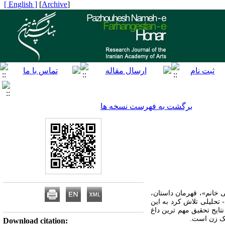
[ English ]
]
Archive
[
برگشت به فهرست نسخه ها
ساس نظریه داغ ننگ گافمن (1963 م.) می پردازد. «آبجی خانم»، قهرمان داستان،
 تحلیلی تلاش کرد به این
ایج تحقیق مهم ترین داغ
یک زن است.
Download citation: