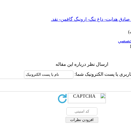
- صادق هدایت- داغ ننگ- ارونیگ گافمن- نقد.
خصصي
ارسال نظر درباره این مقاله
اربری یا پست الکترونیک شما: