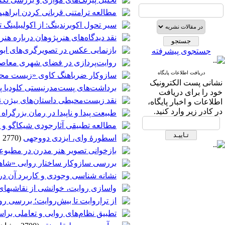
مطالعه ترامتنی قربانی کردن ابراهیم
سیر تحول اکوبرندینگ: از اکولیبلینگ تا
نقد دیدگاه‌های هنرپژوهان درباره هنر قاجار طی سده‌های ۱۳ تا
بازنمایی عکس در تصویرگری‌های ابو
جستجوی پیشرفته
روایت‌پردازی در فضای شهری معاصر:
دریافت اطلاعات پایگاه
سازوکار ضرباهنگ کاوی «زیست محیطی»
نشانی پست الکترونیک
برداشت‌های پست‌مدرنیستی کلودیا پا
خود را برای دریافت
نقد زیست‌محیطی داستان‌های بیژن 
اطلاعات و اخبار پایگاه،
در کادر زیر وارد کنید.
طبیعت پیدا و ناپیدا در رمان بزرگراه 
مطالعه تطبیقی آثارجودی شیکاگو و عک
اسطورۀ وای، ایزدی دووجهی
(2770 مشاهده)
بازخوانی تصویر هنر مدرن در مطبوع
بررسی سازوکار ساختار روایی «شاهر
نشانه شناسی وجودی و کاربرد آن در
واسازی روایت، خوانشی از نقاشیهای 
از تراروایت تا بیش‌روایت؛ بررسی رو
تطبیق نظام‌های روایی و تعاملی بر