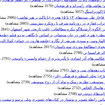
؛ نقاشی‌های رامبراند و فرشچیان
(3170 مشاهده)
 اکودیزاینینگ
(3057 مشاهده)
 ۱۵ هجری (با تاکید بر هنر نقاشی)
(2986 مشاهده)
تراب غفاری در روزنامه شرف با رویکرد بیش‌متنی
(2885 مشاهده)
 الگوی آرشیپلاگو پیکره مطالعاتی: بافت تاریخی شهر اصفهان
(2841 مشاهده)
 هنری لفور در بیان سینمایی بر اساس با نگاهی به دو فیلم «طبیعت 
لماروسی و سودی شریفی از نگاره «خلیفه هارون در حمام» کمال‌الدین
نجدی (مطالعۀ موردی سه داستان)
(2817 مشاهده)
اثر فرانسوا بن
(2798 مشاهده)
اسی‌های آذر امدادی با تأثیرپذیری از «شام واپسین» داوینچی
(2791 مشاهده)
ات دهه‌‌های سی و چهل
(2761 مشاهده)
ُخ»: تجلی اسطوره فرهنگی «حُر»
(2755 مشاهده)
 موسیقی: نظریه زمیک و تولد آن از روح موسیقی
(2739 مشاهده)
هانیبال الخاص
(2732 مشاهده)
ایت‌های دوم‌درجه
(2708 مشاهده)
اساس رابطه تصویر و نوشتار در کتاب‌های تصویری ویلی ترسو و مشت 