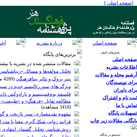
[
صفحه اصلی
]
بخش‌های اصلی
برترین‌های پایگاه
صفحه اصلی
مقالات منتشر شده در نشریه با بیشت
اطلاعات نشریه
تحلیل مولفه‌ها و مسائل «زیباشناسیِ
آرشیو مجله و مقالات
پیتر بروک و تئاتر بینافرهنگی
(4289 مشاهده)
برای نویسندگان
ویژگی‌های سوررئالیسم جدید در سینما: 
برای داوران
فلسفه بوم‌فمینیسم و پارادوکس ذات
ثبت نام و اشتراک
مطالعه تقابل «فرهنگ» و «طبیعت» به
تماس با ما
(3418 مشاهده)
تسهیلات پایگاه
مفهوم نقدمعماری: سیر تاریخی و گونه
بایگانی مقالات زیر چاپ
فرایند روایی شکل‌گیری معنا با مدد ا
روش‌شناسی تحلیل گفتمان انتقادی س
جستجو در پایگاه
تحلیل پیرنگ‌های موازی و بررسی تکثر 