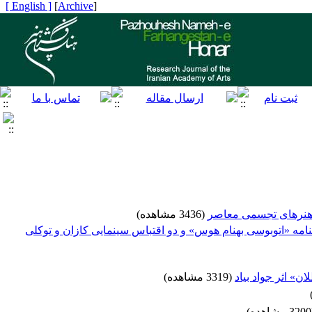
[ English ]
]
Archive
[
ر هنرهای تجسمی معاصر
(3436 مشاهده)
امه «اتوبوسی بهنام هوس» و دو اقتباس سینمایی کازان و توکلی
ن» اثر جواد بیاد
(3319 مشاهده)
ه)