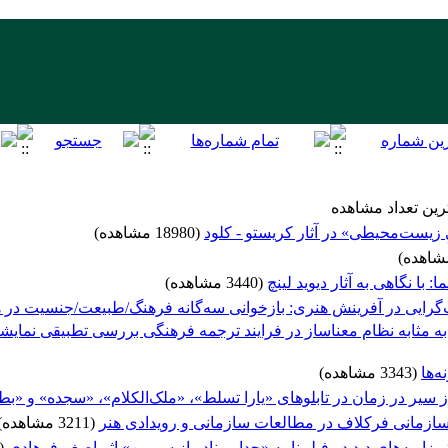
رین تعداد مشاهده
 زیست‌‌محیطی» در آثار کریستو - کلود
(18980 مشاهده)
با نگاهی به آثار دیوید لینچ
(3440 مشاهده)
‌گرایی در آفرینش هنری: بازخوانی‌ سه‌گانه فرهنگ/طبیعت/جنسیت د
 مثابه نظام معناساز در فرایند ترجمه فرهنگی بررسی تطبیقی نمایشن
‌ها
(3343 مشاهده)
ز سیر در زمان در تابلوهای «یارا تسلط»، «ملک‌الکلام»، «سجده» و «بطلا
ازمانی فرکلاف در مطالعات سازمانی و رویدادی هنر
(3211 مشاهده)
زاویه‌های دید در فیلم‌نامه «جدایی نادر از سیمین» اثر اصغر فرهادی
(3200 مشاهد