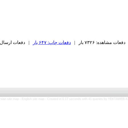
دفعات مشاهده: ۷۳۲۶ بار |
دفعات چاپ: ۶۴۷ بار
| دفعات ارسال به دیگ
rsian site map -
English site map
- Created in 0.17 seconds with 41 queries by YEKTAWEB 4