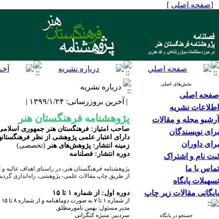
[
صفحه اصلی
]
بخش‌های اصلی
درباره نشریه
صفحه اصلی
| آخرین بروزرسانی: ۱۳۹۹/۱/۲۴ |
اطلاعات نشریه
پژوهشنامه فرهنگستان هنر
آرشیو مجله و مقالات
صاحب امتیاز: فرهنگستان هنر جمهوری اسلامی 
برای نویسندگان
دارای اعتبار علمی پژوهشی از نظر فرهنگستانه
برای داوران
زمینه انتشار: پژوهش‌های هنر
(تخصصی)
دوره انتشار: فصلنامه
ثبت نام و اشتراک
تماس با ما
پژوهشنامه فرهنگستان هنر، در راستای اهداف عالیه و ا
از طریق چاپ مقالات علمی- پژوهشی، راه
اندازی گردی
تسهیلات پایگاه
بایگانی مقالات زیر چاپ
دوره اول: از شماره ۱ تا ۱۵
از شماره ۱ تا ۷ به صورت دوماهنامه و از شماره ۸ تا ۱۵ به صورت فصلنامه
مدیر مسئول: بهمن نامورمطلق
سردبیر: منیژه کنگرانی
جستجو در پایگاه